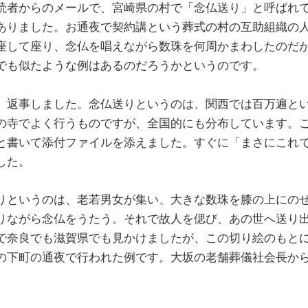
読者からのメールで、宮崎県の村で「念仏送り」と呼ばれ
ありました。お通夜で契約講という葬式の村の互助組織の
座して座り、念仏を唱えながら数珠を何周かまわしたのだ
でも似たような例はあるのだろうかというのです。
、返事しました。念仏送りというのは、関西では百万遍と
の寺でよく行うものですが、全国的にも分布しています。
と書いて添付ファイルを添えました。すぐに「まさにこれ
した。
りというのは、老若男女が集い、大きな数珠を膝の上にの
りながら念仏をうたう。それで故人を偲び、あの世へ送り
で奈良でも滋賀県でも見かけましたが、この切り絵のもと
の下町の通夜で行われた例です。大坂の老舗葬儀社会長か