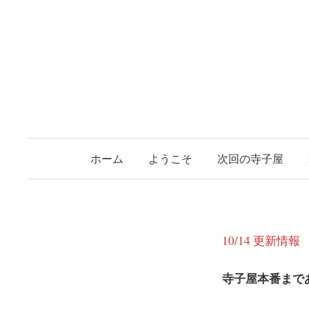
コ
ン
テ
ン
ツ
へ
ス
キ
ホーム
ようこそ
次回の寺子屋
ッ
プ
10/14 更新情報
寺子屋本番まで