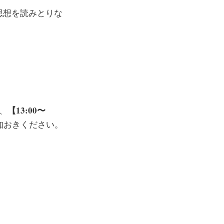
思想を読みとりな
】
【13:00〜
、
知おきください。