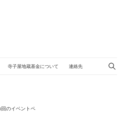
検
索:
寺子屋地蔵基金について
連絡先
の回のイベントペ