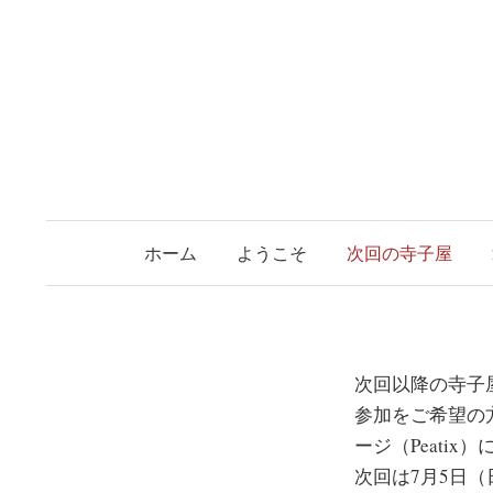
コ
ン
テ
ン
ツ
へ
ス
キ
ホーム
ようこそ
次回の寺子屋
ッ
プ
次回以降の寺子
参加をご希望の
ージ（Peati
次回は7月5日