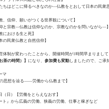
【私たちはどこに帰るべきなのか―仏教をとおして日本の民衆
【宗教、信仰、願いがつくる世界観について】
【信仰と宗教―仏教は信仰なのか、宗教なのかを問いながら―
仏教における生と死】
日本の民衆仏教と自然信仰】
ら運営体制が変わったことから、開催時間が1時間早まりまして
30 お茶の時間）】
参加費も変動
になり、
しましたので、ご承
ーマ
節の思想を辿る——労働から仏教まで】
日（日）【労働をとらえなおす】
ート』から広義の労働、狭義の労働、仕事と稼ぎなど