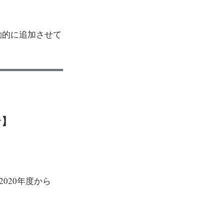
動的に追加させて
】
で
020年度から