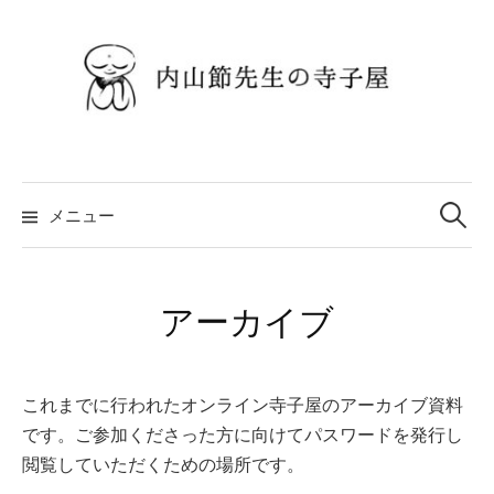
コ
ン
テ
ン
ツ
へ
検
ス
索:
メニュー
キ
ッ
プ
アーカイブ
これまでに行われたオンライン寺子屋のアーカイブ資料
です。ご参加くださった方に向けてパスワードを発行し
閲覧していただくための場所です。