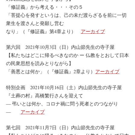
「修証義」から考える・・・その５
「菩提心を発すというは、己の未だ渡らざるを前に一切
衆生を渡さんと発願し営む
なり」（『修証義』第4章より）
アーカイブ
第六回 2021年10月3日（日）内山節先生の寺子屋
【私たちはどこに帰るべきなのか ー 仏教をとおして日本
の民衆思想を読みとりながら】
「善悪とは何か」（『修証義』2章より）
アーカイブ
特別企画 2021年10月16日（土）内山節先生の寺子屋
『土葬の村』高橋繁行さんを迎えて
― 弔いとは何か、コロナ禍に問う死者とのつながり
―
アーカイブ
第七回 2021年11月7日（日）内山節先生の寺子屋