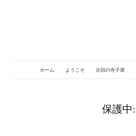
コ
ン
テ
ン
ツ
へ
ス
キ
ホーム
ようこそ
次回の寺子屋
ッ
プ
保護中: