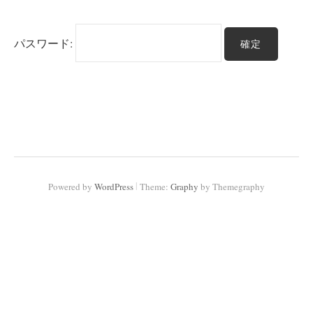
パスワード:
|
Powered by
WordPress
Theme:
Graphy
by Themegraphy